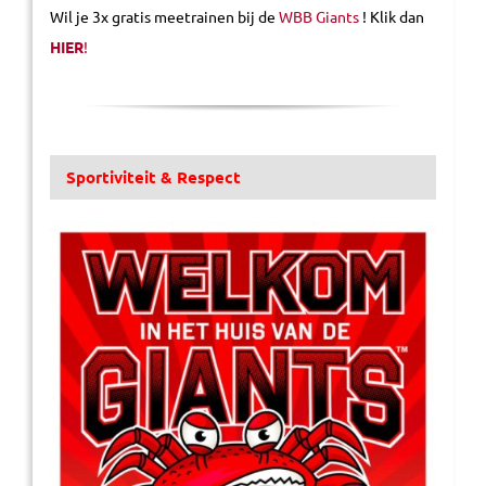
Wil je 3x gratis meetrainen bij de
WBB Giants
! Klik dan
HIER
!
Sportiviteit & Respect