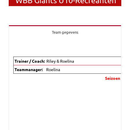
WBB Giants U10-Recreanten
Team gegevens
Trainer / Coach:
Riley & Roelina
Teammanager:
Roelina
Seizoen 2025