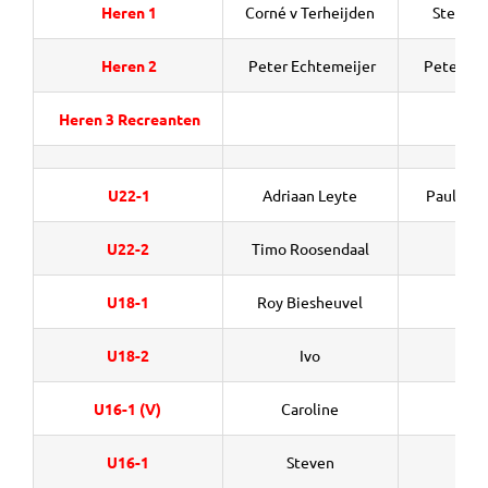
Heren 1
Corné v Terheijden
Steven 
Heren 2
Peter Echtemeijer
Peter Ec
Heren 3 Recreanten
U22-1
Adriaan Leyte
Paul van
U22-2
Timo Roosendaal
U18-1
Roy Biesheuvel
U18-2
Ivo
No
U16-1 (V)
Caroline
U16-1
Steven
R