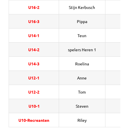
U16-2
Stijn Kerbusch
U16-3
Pippa
Ara
U14-1
Teun
Ee
U14-2
spelers Heren 1
U14-3
Roelina
Ke
U12-1
Anne
Pep
U12-2
Tom
El
U10-1
Steven
Sc
U10-Recreanten
Riley
Roe