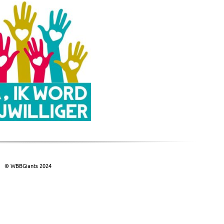
© WBBGiants 2024