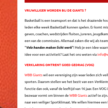
VRIJWILLIGER WORDEN BIJ DE GIANTS ?
Basketball is een teamsport en dat is het draaiende h
leden elke week Basketball kunnen spelen. Er komt missc
geven, coachen, wedstrijden fluiten, jureren, jeugdka
een van de commissies. Allemaal zaken die wij als tea
“
Vele handen maken licht werk
”! Heb je een idee waar
idee voor een activiteit? Laat het ons weten via
info@w
VERKLARING OMTRENT GOED GEDRAG (VOG)
WBB Giants
wil een vereniging zijn waar leden zich v
sporten. Daarom stellen we het bezit van een
Verklari
functie dan ook, vanaf de leeftijd van 16 jaar. Een VOG 
bezwaar vormt om binnen de
WBB
Giants
actief te zij
naar een veiliger Sportklimaat. We willen hiermee een b