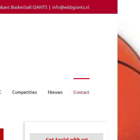
abant Basketball GIANTS
|
info@wbbgiants.nl
C
Competities
Nieuws
Contact
Get Social with us!