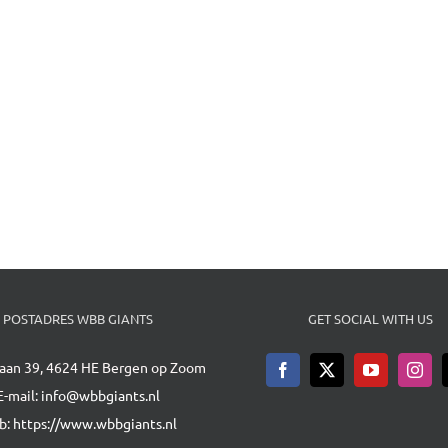
POSTADRES WBB GIANTS
GET SOCIAL WITH US
aan 39, 4624 HE Bergen op Zoom
E-mail:
info@wbbgiants.nl
b:
https://www.wbbgiants.nl