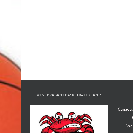
WEST-BRABANT BASKETBALL GIANTS
Canadal
We