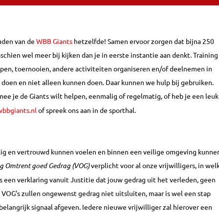
ouden van de
WBB Giants
hetzelfde! Samen ervoor zorgen dat bijna 250
hien wel meer bij kijken dan je in eerste instantie aan denkt. Training
mpen, toernooien, andere activiteiten organiseren en/of deelnemen in
m doen en niet alleen kunnen doen. Daar kunnen we hulp bij gebruiken.
mee je de Giants wilt helpen, eenmalig of regelmatig, of heb je een leuk
bbgiants.nl
of spreek ons aan in de
sporthal
.
eilig en vertrouwd kunnen voelen en binnen een veilige omgeving kunne
ng Omtrent goed Gedrag (VOG)
verplicht voor al onze vrijwilligers, in wel
is een verklaring vanuit Justitie dat jouw gedrag uit het verleden, geen
n. VOG’s zullen ongewenst gedrag niet uitsluiten, maar is wel een stap
elangrijk signaal afgeven. Iedere nieuwe vrijwilliger zal hierover een