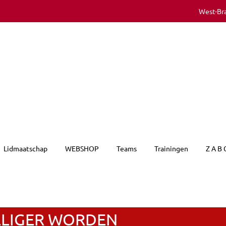
West-Br
Lidmaatschap
WEBSHOP
Teams
Trainingen
Z A B 
LLIGER WORDEN