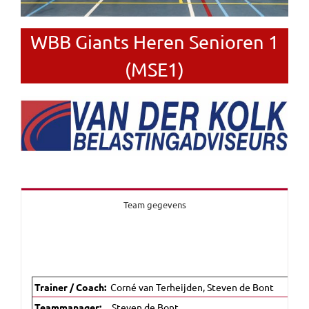
WBB Giants Heren Senioren 1
(MSE1)
Team gegevens
Trainer / Coach:
Corné van Terheijden, Steven de Bont
Teammanager:
Steven de Bont