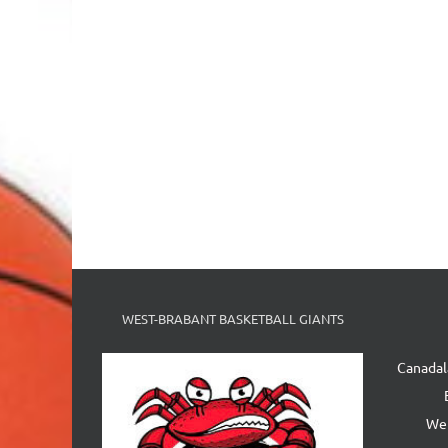
WEST-BRABANT BASKETBALL GIANTS
Canadal
We