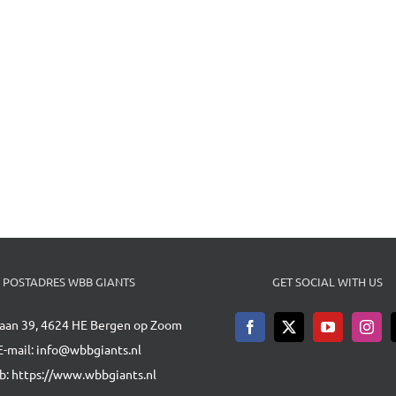
POSTADRES WBB GIANTS
GET SOCIAL WITH US
aan 39, 4624 HE Bergen op Zoom
E-mail:
info@wbbgiants.nl
b:
https://www.wbbgiants.nl