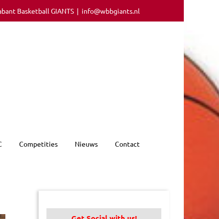
abant Basketball GIANTS
|
info@wbbgiants.nl
C
Competities
Nieuws
Contact
Get Social with us!