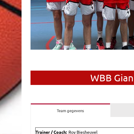
WBB Giant
Team gegevens
Trainer / Coach
:
Roy Biesheuvel