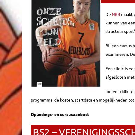
De
NBB
maakt v
kunnen van een 
structuur spor
Bij een cursus 
examineren. De
Een clinic is e
afgesloten met
Indien u klikt 
programma, de kosten, startdata en mogelijkheden tot 
Opleidings- en cursusaanbod:
BS2 – VERENIGINGSSC