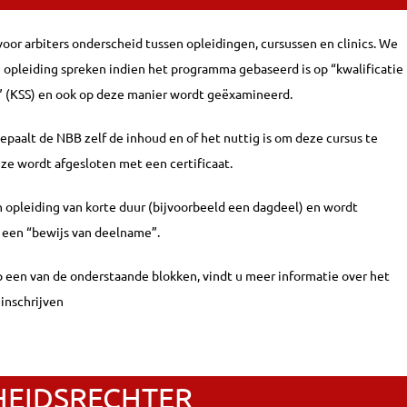
oor arbiters onderscheid tussen opleidingen, cursussen en clinics. We
opleiding spreken indien het programma gebaseerd is op “kwalificatie
t” (KSS) en ook op deze manier wordt geëxamineerd.
bepaalt de NBB zelf de inhoud en of het nuttig is om deze cursus te
ze wordt afgesloten met een certificaat.
en opleiding van korte duur (bijvoorbeeld een dagdeel) en wordt
 een “bewijs van deelname”.
op een van de onderstaande blokken, vindt u meer informatie over het
inschrijven
HEIDSRECHTER