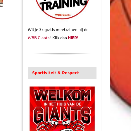
Wil je 3x gratis meetrainen bij de
WBB Giants
! Klik dan
HIER
!
Sportiviteit & Respect