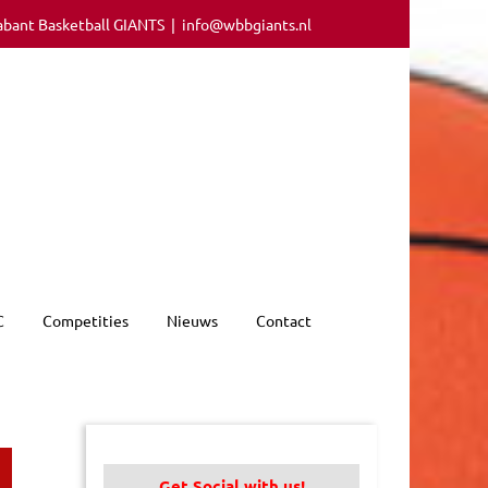
abant Basketball GIANTS
|
info@wbbgiants.nl
C
Competities
Nieuws
Contact
Get Social with us!