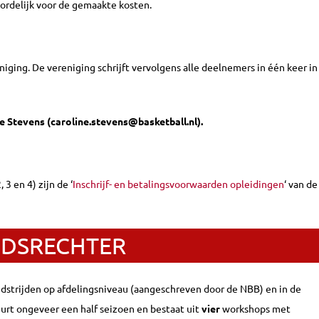
oordelijk voor de gemaakte kosten.
ging. De vereniging schrijft vervolgens alle deelnemers in één keer in
e Stevens (caroline.stevens@basketball.nl).
3 en 4) zijn de ‘
Inschrijf- en betalingsvoorwaarden opleidingen
‘ van de
IDSRECHTER
wedstrijden op afdelingsniveau (aangeschreven door de NBB) en in de
uurt ongeveer een half seizoen en bestaat uit
vier
workshops met