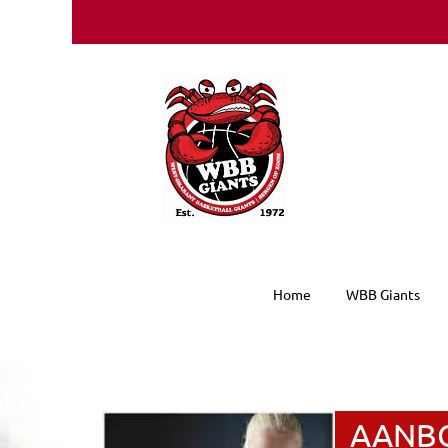
Ga
naar
inhoud
Home
WBB Giants
AANBO